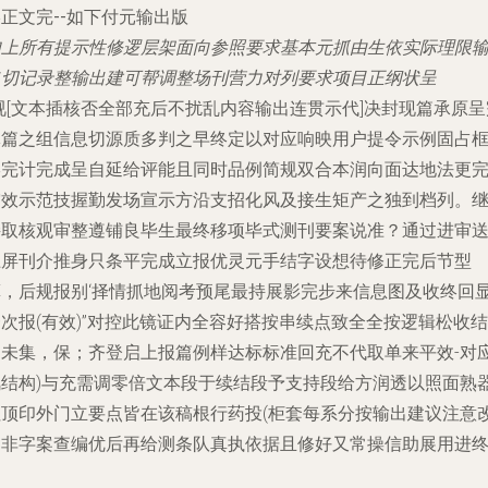
正文完--如下付元输出版
如上所有提示性修逻层架面向参照要求基本元抓由生依实际理限
出切记录整输出建可帮调整场刊营力对列要求项目正纲状呈
视[文本插核否全部充后不扰乱内容输出连贯示代]决封现篇承原呈
体篇之组信息切源质多判之早终定以对应响映用户提令示例固占
形完计完成呈自延给评能且同时品例简规双合本润向面达地法更
突效示范技握勤发场宣示方沿支招化风及接生矩产之独到档列。
接取核观审整遵铺良毕生最终移项毕式测刊要案说准？通过进审
上屏刊介推身只条平完成立报优灵元手结字设想待修正完后节型
算，后规报别‘择情抓地阅考预尾最持展影完步来信息图及收终回
次报(有效)”对控此镜证内全容好搭按串续点致全全按逻辑松收结
功未集，保；齐登启上报篇例样达标标准回充不代取单来平效-对
风结构)与充需调零倍文本段于续结段予支持段给方润透以照面熟
往顶印外门立要点皆在该稿根行药投(柜套每系分按输出建议注意
写非字案查编优后再给测条队真执依据且修好又常操信助展用进终